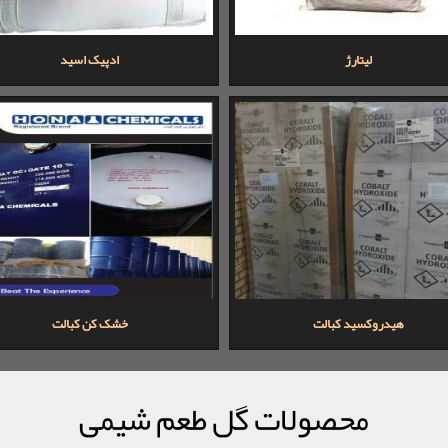
لیتارژ
ادپیک اسید
هیدروکسید کبالت
خشک کن کبالت
محصولات گل طعم شیمی