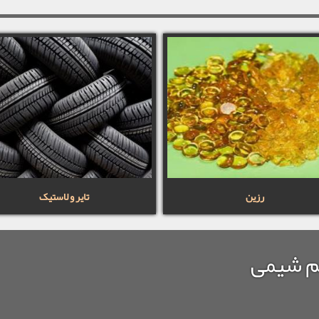
رزین
تایر و لاستیک
م شیمی