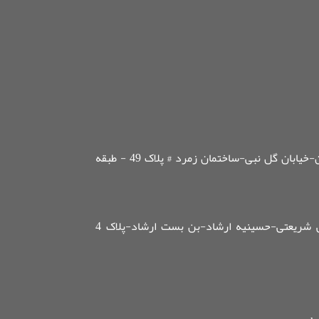
مسیر اول :تهران- خیابان پاسداران-خیابان گل نبی-ساختمان زمرد # پلاک 49 - طبقه
مسیر دوم:تهران-خیابان دکتر علی شریعتی-حسینیه ارشاد-بن بست ارشاد-پلاک 4