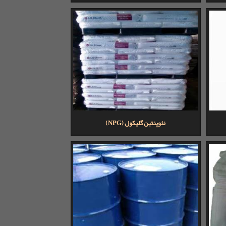
نئوپنتین گلیکول (NPG)