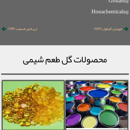
@Goltam
@Honachemicals
نئوپنتین گلیکول (NPG)
تری فنیل فسفیت (TPP)
محصولات گل طعم شیمی