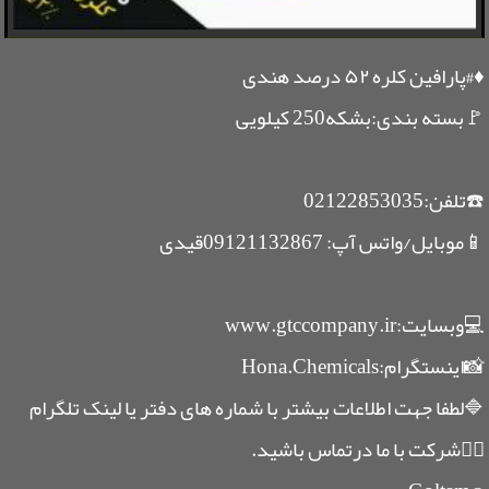
♦️#پارافین کلره ۵۲ درصد هندی
🚩بسته بندی:بشکه250 کیلویی
📱موبایل/واتس آپ: 09121132867قیدی
💻وبسایت:www.gtccompany.ir
📸اینستگرام:Hona.Chemicals
🔷لطفا جهت اطلاعات بیشتر با شماره های دفتر یا لینک تلگرام
👇🏽شرکت با ما درتماس باشید.