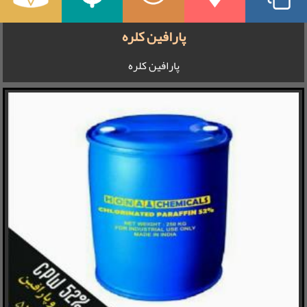
پارافین کلره
پارافین کلره