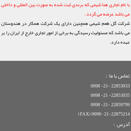
با نام تجاری هنا شیمی که برندی ثبت شده به صورت بین المللی و داخلی
می باشد عرضه می گردد .
شرکت گل طعم شیمی همچنین دارای یک شرکت همکار در هندوستان
می باشد که مسئولیت رسیدگی به برخی از امور تجاری خارج از ایران را بر
عهده دارد.
تماس با ما :
22853033 -21- 0098
22853035- 21- 0098
22859799 -21- 0098
21-22875214 -0098 (FAX)
آدرس :