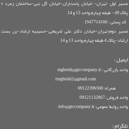
مسیر اول :تهران- خیابان پاسداران-خیابان گل نبی-ساختمان زمرد #
پلاک 49 - طبقه چهارم واحد 13 و 14
کد پستی : 1947714166
مسیر دوم:تهران-خیابان دکتر علی شریعتی-حسینیه ارشاد-بن بست
ارشاد-پلاک 4 طبقه چهارم واحد 13 و 14
ایمیل
:
واحد بازرگانی : mgheidi@gtccompany.ir
mrgheidi2@gmail.com
همراه: 09122396500
واحد فروش :09121132867
واحد روابط عمومی: info@gtccompany.ir
تلگرام :