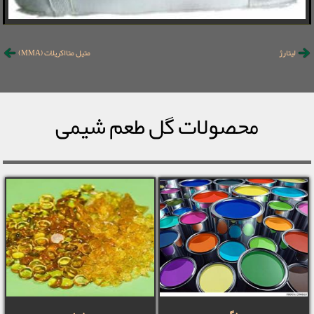
لیتارژ
متیل متااکریلات (MMA)
محصولات گل طعم شیمی