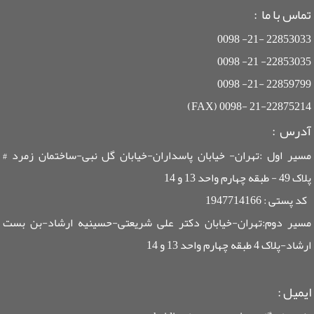
تماس با ما :
22853033 -21- 0098
22853035- 21- 0098
22859799 -21- 0098
21-22875214 -0098 (FAX)
آدرس :
مسیر اول :تهران- خیابان پاسداران-خیابان گل نبی-ساختمان زمرد #
پلاک 49 - طبقه چهارم واحد 13 و 14
کد پستی : 1947714166
مسیر دوم:تهران-خیابان دکتر علی شریعتی-حسینیه ارشاد-بن بست
ارشاد-پلاک 4 طبقه چهارم واحد 13 و 14
ایمیل
: