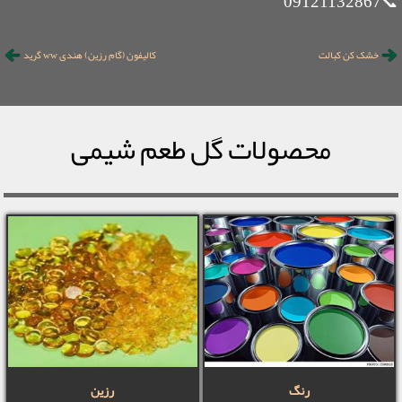
📞09121132867
خشک کن کبالت
کالیفون (گام رزین) هندی ww گرید
محصولات گل طعم شیمی
رنگ
رزین