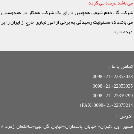
می باشد عرضه می گردد .
شرکت گل طعم شیمی همچنین دارای یک شرکت همکار در هندوستان
می باشد که مسئولیت رسیدگی به برخی از امور تجاری خارج از ایران را بر
عهده دارد.
تماس با ما :
22853033 -21- 0098
22853035- 21- 0098
22859799 -21- 0098
21-22875214 -0098 (FAX)
آدرس :
مسیر اول :تهران- خیابان پاسداران-خیابان گل نبی-ساختمان زمرد #