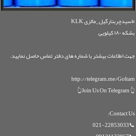
#اسیدچربنارگیل_مالزی KLK
بشکه ۱۸۰ کیلویی
جهت اطلاعات بیشتر با شماره های دفتر تماس حاصل نمایید.
http://telegram.me/Goltam
👆 Join Us On Telegram👆
Contact Us:
📞021-22853033