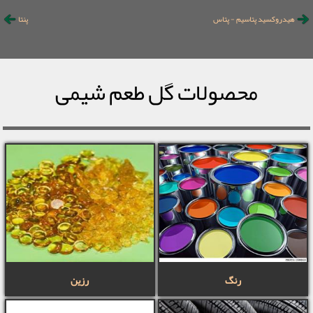
هیدروکسید پتاسیم - پتاس
پنتا
محصولات گل طعم شیمی
رنگ
رزین