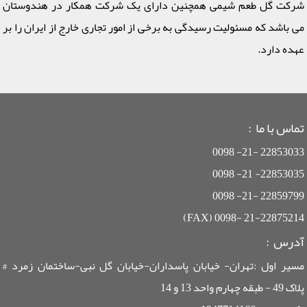
شرکت گل طعم شیمی همچنین دارای یک شرکت همکار در هندوستان
می باشد که مسئولیت رسیدگی به برخی از امور تجاری خارج از ایران را بر
عهده دارد.
تماس با ما :
22853033 -21- 0098
22853035- 21- 0098
22859799 -21- 0098
21-22875214 -0098 (FAX)
آدرس :
مسیر اول :تهران- خیابان پاسداران-خیابان گل نبی-ساختمان زمرد #
پلاک 49 - طبقه چهارم واحد 13 و 14