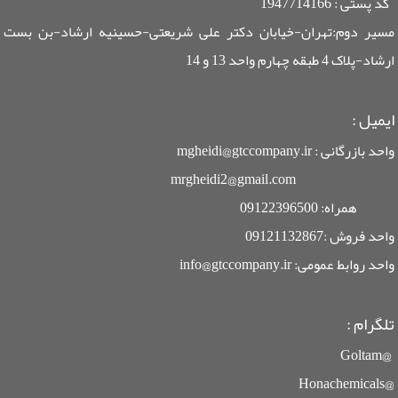
کد پستی : 1947714166
مسیر دوم:تهران-خیابان دکتر علی شریعتی-حسینیه ارشاد-بن بست
ارشاد-پلاک 4 طبقه چهارم واحد 13 و 14
ایمیل
:
واحد بازرگانی : mgheidi@gtccompany.ir
mrgheidi2@gmail.com
همراه: 09122396500
واحد فروش :09121132867
واحد روابط عمومی: info@gtccompany.ir
تلگرام :
@Goltam
@Honachemicals