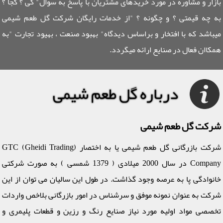
بازار و مشاوره در مورد خریدهای مشتریان با پاسخ به سوال" کی ؟ کجا ؟
به چه قیمتی ؟ و چگونه ؟ "از خدمات رایگان شرکت گل طعم شیمی
میباشد که با افتخار و براساس دیدگاه" بهبود صنعت ، بهیود تجارت "به
همکاان فعال در صنایع ارائه میگردد.
درباره گل طعم شیمی
شرکت گل طعم شیمی
شرکت بازرگانی گل طعم شیمی یا به اختصار (GTC (Gheidi Trading
Company در سال 2000 میلادی ( 1379 شمسی ) به صورت شرکتی
خانوادگی پا به عرصه وجود گذاشت. در طول این سالیان می توان از این
شرکت به عنوان نمونه موفق و سرشناس در امور بازرگانی بلاخص واردات
تخصصی مواد اولیه مورد نیاز صنایع رنگ و رزین و قطعات پلیمری و