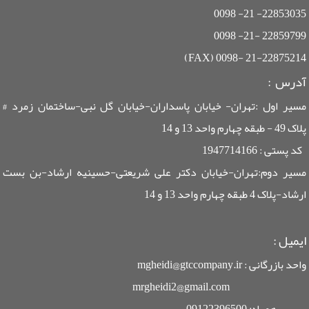
22853035- 21- 0098
22859799 -21- 0098
21-22875214 -0098 (FAX)
آدرس :
مسیر اول :تهران- خیابان پاسداران-خیابان گل نبی-ساختمان زمرد #
پلاک 49 - طبقه چهارم واحد 13 و 14
کد پستی : 1947714166
مسیر دوم:تهران-خیابان دکتر علی شریعتی-حسینیه ارشاد-بن بست
ارشاد-پلاک 4 طبقه چهارم واحد 13 و 14
ایمیل
:
واحد بازرگانی : mgheidi@gtccompany.ir
mrgheidi2@gmail.com
همراه: 09122396500